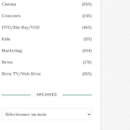
Cinéma
(550)
Concours
(245)
DVD/Blu-Ray/VOD
(465)
Kids
(131)
Marketing
(104)
News
(176)
Série TV/Web Série
(265)
ARCHIVES
Archives