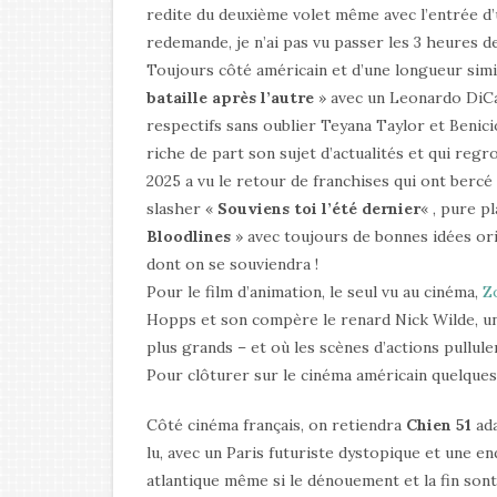
redite du deuxième volet même avec l’entrée d’u
redemande, je n’ai pas vu passer les 3 heures de
Toujours côté américain et d’une longueur simi
bataille après l’autre
» avec un Leonardo DiCap
respectifs sans oublier Teyana Taylor et Benici
riche de part son sujet d’actualités et qui reg
2025 a vu le retour de franchises qui ont bercé
slasher «
Souviens toi l’été dernier
« , pure p
Bloodlines
» avec toujours de bonnes idées ori
dont on se souviendra !
Pour le film d’animation, le seul vu au cinéma,
Z
Hopps et son compère le renard Nick Wilde, un
plus grands – et où les scènes d’actions pullule
Pour clôturer sur le cinéma américain quelque
Côté cinéma français, on retiendra
Chien 51
ad
lu, avec un Paris futuriste dystopique et une e
atlantique même si le dénouement et la fin sont