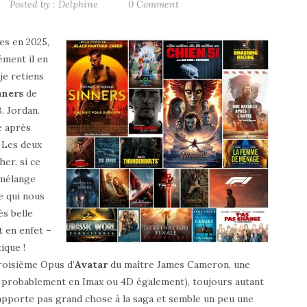
Posted by :
Delphine
0 Comment
res en 2025,
ément il en
je retiens
nners
de
. Jordan.
e après
 Les deux
her. si ce
 mélange
e qui nous
ès belle
t en enfet –
ique !
roisième Opus d’
Avatar
du maître James Cameron, une
et probablement en Imax ou 4D également), toujours autant
n’apporte pas grand chose à la saga et semble un peu une