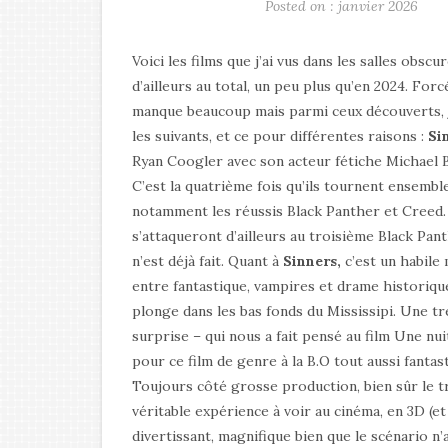
Posted on : janvier 2026
Voici les films que j’ai vus dans les salles obscu
d’ailleurs au total, un peu plus qu’en 2024. Forc
manque beaucoup mais parmi ceux découverts, 
les suivants, et ce pour différentes raisons :
Si
Ryan Coogler avec son acteur fétiche Michael B
C’est la quatrième fois qu’ils tournent ensembl
notamment les réussis Black Panther et Creed.
s’attaqueront d’ailleurs au troisième Black Pant
n’est déjà fait. Quant à
Sinners,
c’est un habile
entre fantastique, vampires et drame historiqu
plonge dans les bas fonds du Mississipi. Une tr
surprise – qui nous a fait pensé au film Une nui
pour ce film de genre à la B.O tout aussi fantast
Toujours côté grosse production, bien sûr le t
véritable expérience à voir au cinéma, en 3D (
divertissant, magnifique bien que le scénario 