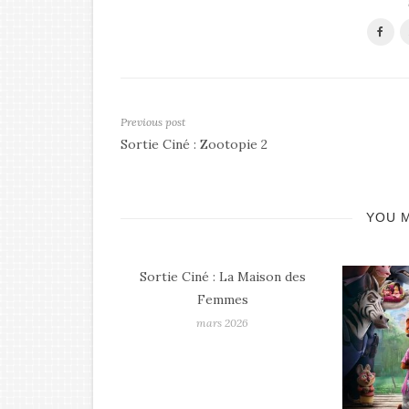
Previous post
Sortie Ciné : Zootopie 2
YOU M
 La Maison des
mmes
 2026