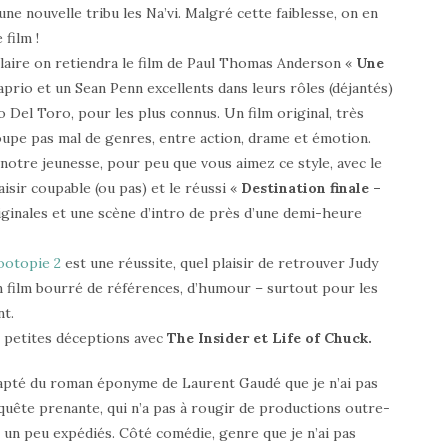
ne nouvelle tribu les Na’vi. Malgré cette faiblesse, on en
 film !
laire on retiendra le film de Paul Thomas Anderson «
Une
rio et un Sean Penn excellents dans leurs rôles (déjantés)
o Del Toro, pour les plus connus. Un film original, très
roupe pas mal de genres, entre action, drame et émotion.
 notre jeunesse, pour peu que vous aimez ce style, avec le
laisir coupable (ou pas) et le réussi «
Destination finale –
ginales et une scène d’intro de près d’une demi-heure
ootopie 2
est une réussite, quel plaisir de retrouver Judy
 film bourré de références, d’humour – surtout pour les
nt.
s petites déceptions avec
The Insider et Life of Chuck.
apté du roman éponyme de Laurent Gaudé que je n’ai pas
nquête prenante, qui n’a pas à rougir de productions outre-
 un peu expédiés. Côté comédie, genre que je n’ai pas