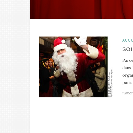
ACCU
SO
Parce
dans 
organ
paris
novem