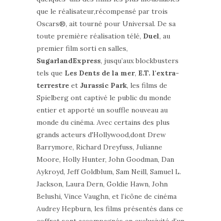
que le réalisateur,récompensé par trois
Oscars®, ait tourné pour Universal. De sa
toute première réalisation télé,
Duel
, au
premier film sorti en salles,
SugarlandExpress
, jusqu’aux blockbusters
tels que
Les Dents de la mer
,
E.T. l'extra-
terrestre
et
Jurassic Park
, les films de
Spielberg ont captivé le public du monde
entier et apporté un souffle nouveau au
monde du cinéma. Avec certains des plus
grands acteurs d'Hollywood,dont Drew
Barrymore, Richard Dreyfuss, Julianne
Moore, Holly Hunter, John Goodman, Dan
Aykroyd, Jeff Goldblum, Sam Neill, Samuel L.
Jackson, Laura Dern, Goldie Hawn, John
Belushi, Vince Vaughn, et l’icône de cinéma
Audrey Hepburn, les films présentés dans ce