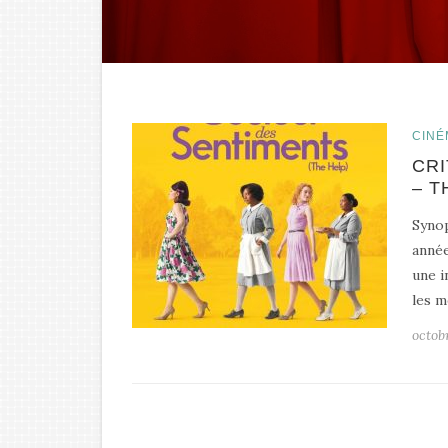
CINÉ
CRI
– T
Synop
année
une i
les m
octob