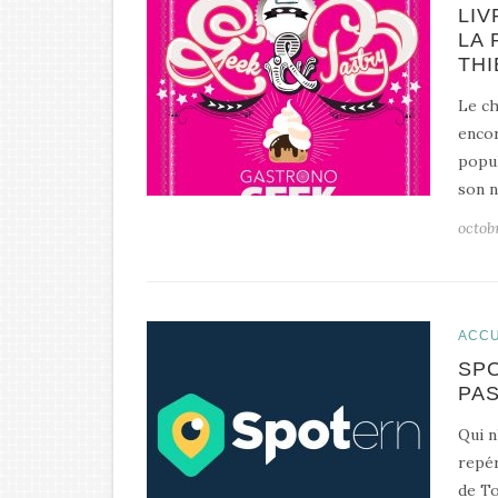
LIV
LA 
THI
Le ch
encor
popul
son n
octob
ACCU
SPO
PAS
Qui n
repér
de To