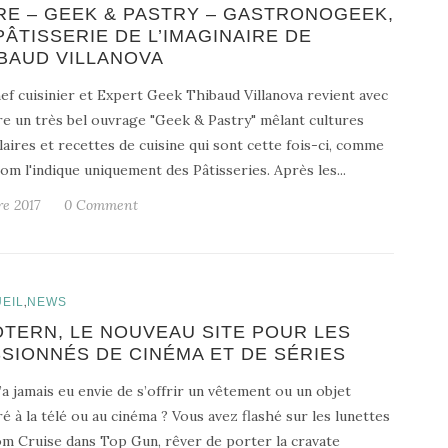
RE – GEEK & PASTRY – GASTRONOGEEK,
PÂTISSERIE DE L’IMAGINAIRE DE
BAUD VILLANOVA
ef cuisinier et Expert Geek Thibaud Villanova revient avec
e un très bel ouvrage "Geek & Pastry" mêlant cultures
aires et recettes de cuisine qui sont cette fois-ci, comme
om l'indique uniquement des Pâtisseries. Après les...
re 2017
0 Comment
,
EIL
NEWS
TERN, LE NOUVEAU SITE POUR LES
SIONNÉS DE CINÉMA ET DE SÉRIES
’a jamais eu envie de s’offrir un vêtement ou un objet
é à la télé ou au cinéma ? Vous avez flashé sur les lunettes
m Cruise dans Top Gun, rêver de porter la cravate