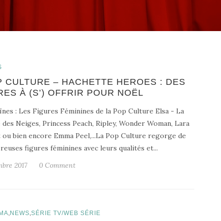
S
 CULTURE – HACHETTE HEROES : DES
RES À (S’) OFFRIR POUR NOËL
nes : Les Figures Féminines de la Pop Culture Elsa - La
 des Neiges, Princess Peach, Ripley, Wonder Woman, Lara
 ou bien encore Emma Peel,...La Pop Culture regorge de
euses figures féminines avec leurs qualités et...
bre 2017
0 Comment
,
,
MA
NEWS
SÉRIE TV/WEB SÉRIE