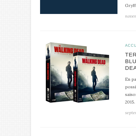
Gryff
nove
ACCU
TER
BLU
DE
En pa
possi
saiso
2015.
septe