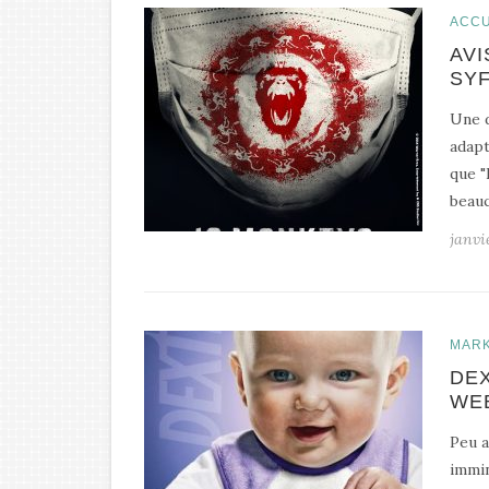
ACCU
AVI
SYF
Une d
adapt
que "
beauc
janvi
MARK
DEX
WE
Peu a
immin