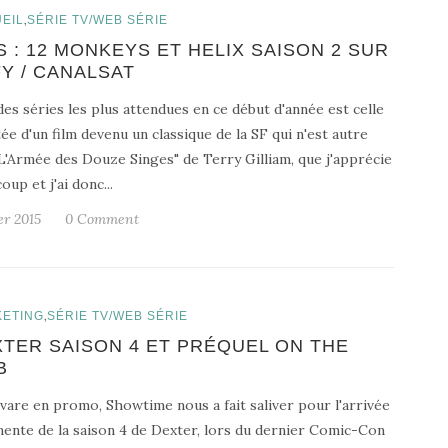
,
EIL
SÉRIE TV/WEB SÉRIE
S : 12 MONKEYS ET HELIX SAISON 2 SUR
Y / CANALSAT
es séries les plus attendues en ce début d'année est celle
ée d'un film devenu un classique de la SF qui n'est autre
L'Armée des Douze Singes" de Terry Gilliam, que j'apprécie
oup et j'ai donc...
er 2015
0 Comment
,
ETING
SÉRIE TV/WEB SÉRIE
TER SAISON 4 ET PRÉQUEL ON THE
B
vare en promo, Showtime nous a fait saliver pour l'arrivée
ente de la saison 4 de Dexter, lors du dernier Comic-Con