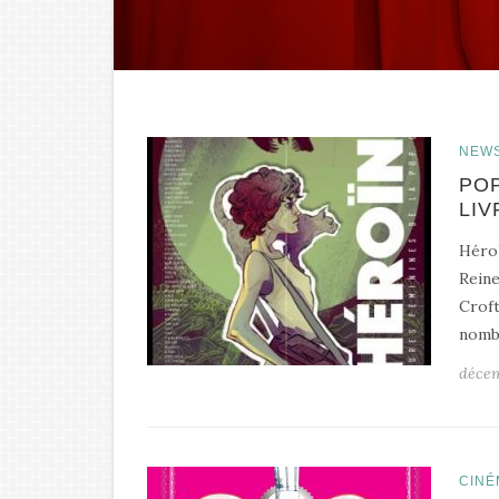
NEW
POP
LIV
Héroï
Reine
Croft
nombr
décem
CINÉ