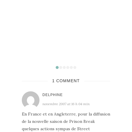
Sortie Ciné : Gourou de Yohan Gozlan avec
Pierre Niney, Anthony Bajon
janvier 2026
1 COMMENT
DELPHINE
novembre 2007 at 16 h 04 min
En France et en Angleterre, pour la diffusion
de la nouvelle saison de Prison Break
quelques actions sympas de Street