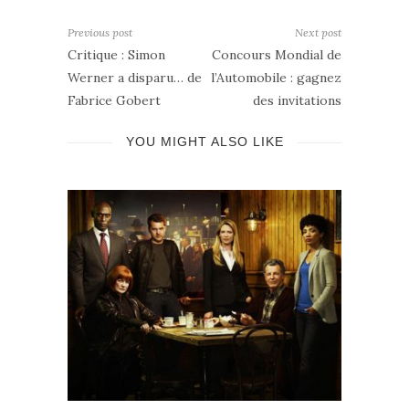
Previous post
Next post
Critique : Simon
Concours Mondial de
Werner a disparu… de
l’Automobile : gagnez
Fabrice Gobert
des invitations
YOU MIGHT ALSO LIKE
Séries TV : Best of Spécial Mad Men
Sér
août 2011