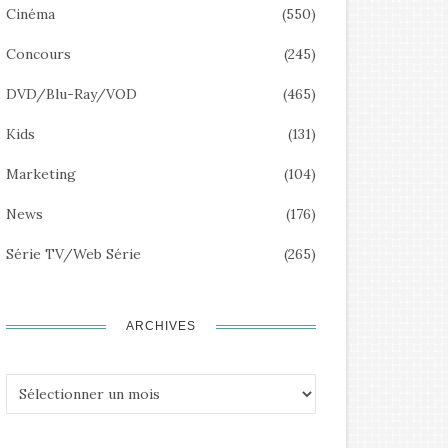
Cinéma
(550)
Concours
(245)
DVD/Blu-Ray/VOD
(465)
Kids
(131)
Marketing
(104)
News
(176)
Série TV/Web Série
(265)
ARCHIVES
Archives