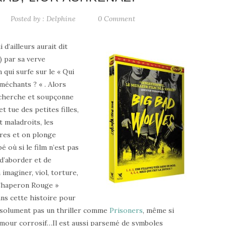
Posted by :
Delphine
0 Comment
d’ailleurs aurait dit
…) par sa verve
 qui surfe sur le « Qui
méchants ? « . Alors
recherche et soupçonne
 tue des petites filles,
nt maladroits, les
ires et on plonge
 où si le film n’est pas
 d’aborder et de
 imaginer, viol, torture,
 Chaperon Rouge »
s cette histoire pour
absolument pas un thriller comme
Prisoners
, même si
humour corrosif…Il est aussi parsemé de symboles