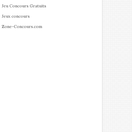
Jeu Concours Gratuits
Jeux concours
Zone-Concours.com
Sortie Ciné : Running Man
Sortie Ciné : Rembrandt
novembre 2025
septembre 2025