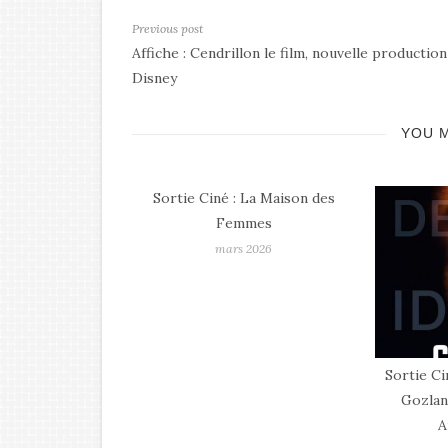
Previous post
Affiche : Cendrillon le film, nouvelle production
Disney
YOU M
: La Maison des
mmes
s 2026
Sortie Ciné : Gourou de Yohan
Top Fi
Gozlan avec Pierre Niney,
Anthony Bajon