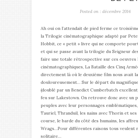
Posted on : décembre 2014
Ah oui on l’attendait de pied ferme ce troisièm
la Trilogie cinématographique adapté par Peter
Hobbit, ce « petit » livre qui ne comporte pour
et qui se passe avant la trilogie du Seigneur d
faire une totale rétrospective sur ces oeuvres l
cinématographiques, La Bataille des Cinq Arm
directement là où le deuxième film nous avait la
douloureusement… Sur le départ du magnifiqu
(doublé par un Benedict Cumberbatch excellent
feu sur Lakestown. On retrouve donc avec un pla
peuples avec leur personnages emblématiques, l
Tauriel, Thranduil, les nains avec Thorin et ses
course, le barde du côté des humains, les affre
Wrags…Pour différentes raisons tous veulent 
solitaire…