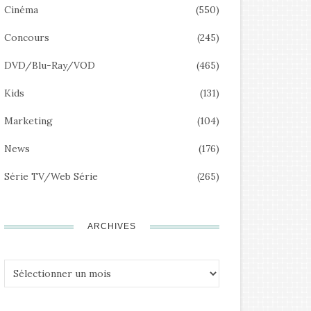
Cinéma
(550)
Concours
(245)
DVD/Blu-Ray/VOD
(465)
Kids
(131)
Marketing
(104)
News
(176)
Série TV/Web Série
(265)
ARCHIVES
Archives