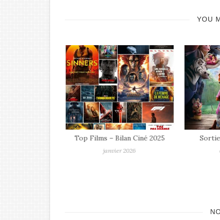
YOU M
 La Maison des
mmes
 2026
Top Films – Bilan Ciné 2025
Sortie
janvier 2026
N