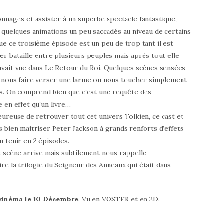
nnages et assister à un superbe spectacle fantastique,
e quelques animations un peu saccadés au niveau de certains
ue ce troisième épisode est un peu de trop tant il est
r bataille entre plusieurs peuples mais après tout elle
n avait vue dans Le Retour du Roi. Quelques scènes sensées
 nous faire verser une larme ou nous toucher simplement
ns. On comprend bien que c’est une requête des
 en effet qu’un livre…
ureuse de retrouver tout cet univers Tolkien, ce cast et
s bien maîtriser Peter Jackson à grands renforts d’effets
pu tenir en 2 épisodes.
e scène arrive mais subtilement nous rappelle
re la trilogie du Seigneur des Anneaux qui était dans
cinéma le 10 Décembre
. Vu en VOSTFR et en 2D.