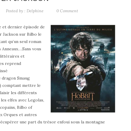
Posted by :
Delphine
0 Comment
e et dernier épisode de
 Jackson sur Bilbo le
tant qu’un seul roman
es Anneaux….Sans vous
ittéraires et
ées reprend
issé
e dragon Smaug
) comptant mettre le
isir les différents
es elfes avec Legolas,
 copains, Bilbo of
ux Orques et autres
récupérer une part du trésor enfoui sous la montagne