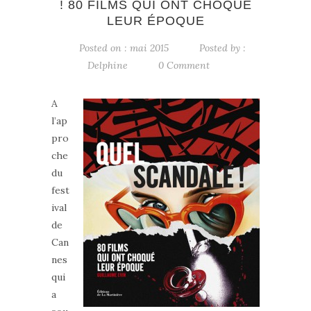
! 80 FILMS QUI ONT CHOQUÉ
LEUR ÉPOQUE
Posted on : mai 2015
Posted by :
Delphine
0 Comment
A
l’ap
pro
che
du
fest
ival
de
Can
nes
qui
a