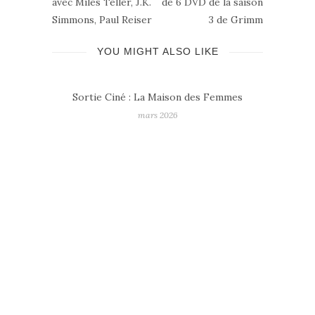
avec Miles Teller, J.K.
de 6 DVD de la saison
Simmons, Paul Reiser
3 de Grimm
YOU MIGHT ALSO LIKE
mmes
Top Films – Bilan Ciné 2025
janvier 2026