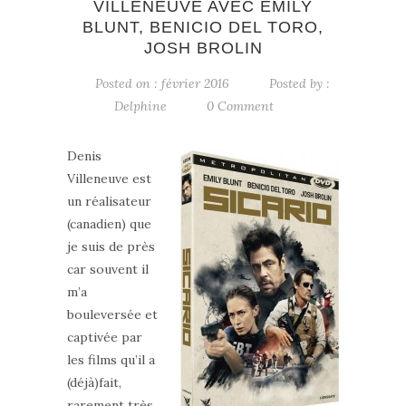
VILLENEUVE AVEC EMILY
BLUNT, BENICIO DEL TORO,
JOSH BROLIN
Posted on : février 2016
Posted by :
Delphine
0 Comment
Denis
Villeneuve est
un réalisateur
(canadien) que
je suis de près
car souvent il
m’a
bouleversée et
captivée par
les films qu’il a
(déjà)fait,
rarement très