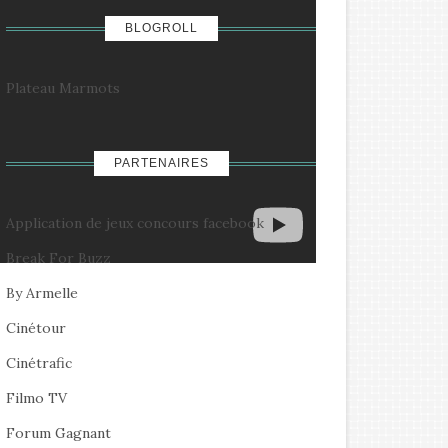
BLOGROLL
Plateau Marmots
PARTENAIRES
Application de jeux concours facebook
Break For Buzz
By Armelle
Cinétour
Cinétrafic
Filmo TV
Forum Gagnant