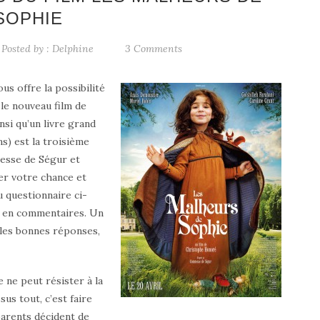
SOPHIE
Posted by :
Delphine
3 Comments
s offre la possibilité
le nouveau film de
si qu’un livre grand
ns) est la troisième
esse de Ségur et
ter votre chance et
u questionnaire ci-
e en commentaires. Un
 les bonnes réponses,
e ne peut résister à la
sus tout, c’est faire
parents décident de