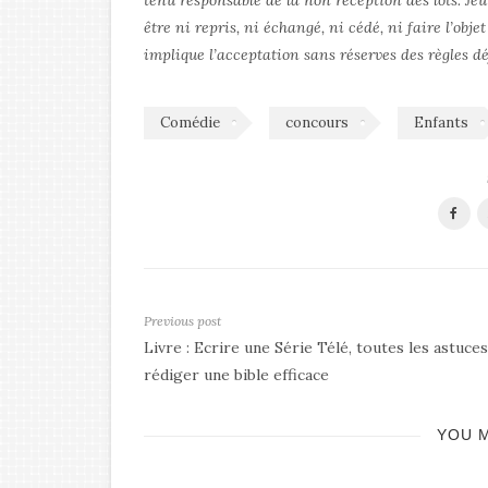
tenu responsable de la non réception des lots. Je
être ni repris, ni échangé, ni cédé, ni faire l’obje
implique l’acceptation sans réserves des règles dé
Comédie
concours
Enfants
Previous post
Livre : Ecrire une Série Télé, toutes les astuce
rédiger une bible efficace
YOU M