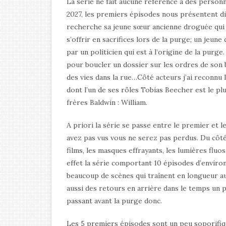
La série ne fait aucune référence à des personna
2027, les premiers épisodes nous présentent di
recherche sa jeune sœur ancienne droguée qui a
s’offrir en sacrifices lors de la purge; un jeun
par un politicien qui est à l’origine de la purg
pour boucler un dossier sur les ordres de son
des vies dans la rue…Côté acteurs j’ai reconnu
dont l’un de ses rôles Tobias Beecher est le p
frères Baldwin : William.
A priori la série se passe entre le premier et l
avez pas vus vous ne serez pas perdus. Du côté
films, les masques effrayants, les lumières fluo
effet la série comportant 10 épisodes d’environ 
beaucoup de scènes qui traînent en longueur au 
aussi des retours en arrière dans le temps un 
passant avant la purge donc.
Les 5 premiers épisodes sont un peu soporifique