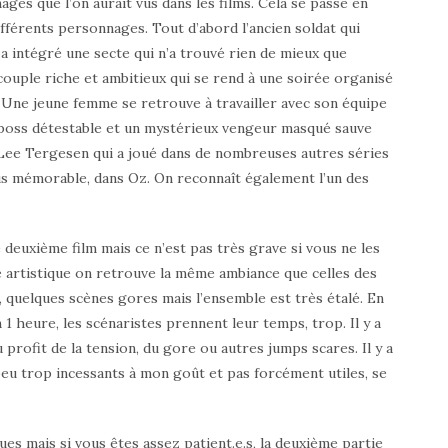
ges que l’on aurait vus dans les films. Cela se passe en
fférents personnages. Tout d’abord l’ancien soldat qui
 intégré une secte qui n’a trouvé rien de mieux que
e couple riche et ambitieux qui se rend à une soirée organisé
e. Une jeune femme se retrouve à travailler avec son équipe
 boss détestable et un mystérieux vengeur masqué sauve
 Lee Tergesen qui a joué dans de nombreuses autres séries
lus mémorable, dans Oz. On reconnaît également l’un des
e deuxième film mais ce n’est pas très grave si vous ne les
 artistique on retrouve la même ambiance que celles des
s, quelques scènes gores mais l’ensemble est très étalé. En
1 heure, les scénaristes prennent leur temps, trop. Il y a
profit de la tension, du gore ou autres jumps scares. Il y a
peu trop incessants à mon goût et pas forcément utiles, se
s mais si vous êtes assez patient.e.s, la deuxième partie