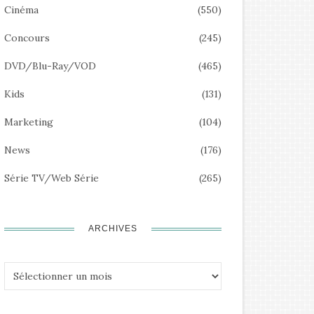
Cinéma
(550)
Concours
(245)
DVD/Blu-Ray/VOD
(465)
Kids
(131)
Marketing
(104)
News
(176)
Série TV/Web Série
(265)
ARCHIVES
Archives