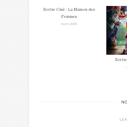
 La Maison des
mmes
 2026
Sortie Ciné : Zootopie 2
Sortie
décembre 2025
N
LEA