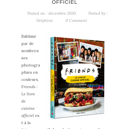
OFFICIEL
Posted on : décembre 2020
Posted by :
Delphine
0 Comment
Sublimé
par de
nombreu
ses
photogra
phies en
couleurs,
Friends :
Le livre
de
cuisine
officiel
es
t à la