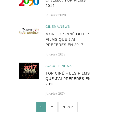
CINÉMA : TOP FILMS
2019
janvier 2020
,
CINÉMA
NEWS
MON TOP CINÉ OU LES
FILMS QUE J’AI
PRÉFÉRÉS EN 2017
janvier 2018
,
ACCUEIL
NEWS
TOP CINÉ – LES FILMS
QUE J’AI PRÉFÉRÉS EN
2016
janvier 2017
Pagination
1
2
NEXT