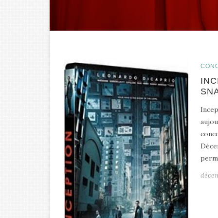
CON
INC
SNA
Incep
aujou
conco
Décem
perme
décem