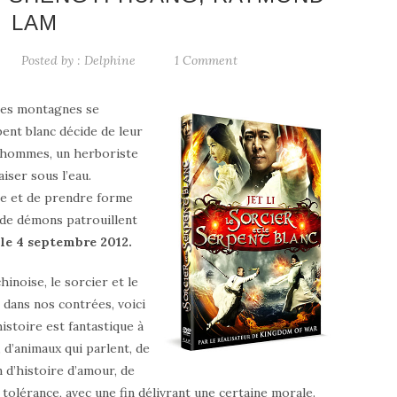
LAM
Posted by :
Delphine
1 Comment
les montagnes se
ent blanc décide de leur
s hommes, un herboriste
iser sous l’eau.
lle et de prendre forme
 de démons patrouillent
 le 4 septembre 2012.
inoise, le sorcier et le
dans nos contrées, voici
istoire est fantastique à
 d’animaux qui parlent, de
 d’histoire d’amour, de
olérance, avec une fin délivrant une certaine morale.