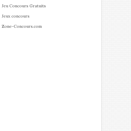
Jeu Concours Gratuits
Jeux concours
Zone-Concours.com
Sortie Ciné : Rembrandt
Sortie Ciné : Y-a t-il in flic 
sauver le monde ?
septembre 2025
août 2025