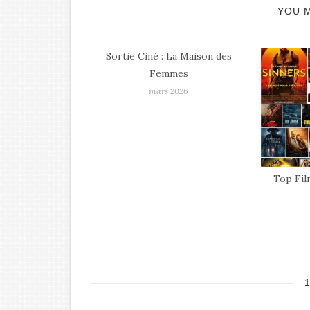
YOU M
Ciné : La Maison des
Femmes
mars 2026
Top Films – Bilan Ciné 2025
janvier 2026