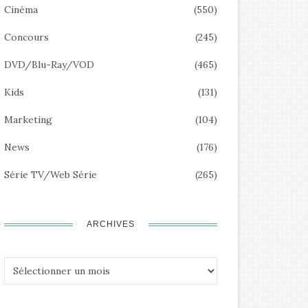
Cinéma
(550)
Concours
(245)
DVD/Blu-Ray/VOD
(465)
Kids
(131)
Marketing
(104)
News
(176)
Série TV/Web Série
(265)
ARCHIVES
Archives