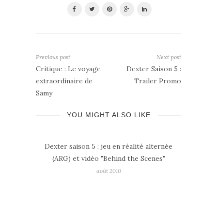
Previous post
Next post
Critique : Le voyage
Dexter Saison 5 :
extraordinaire de
Trailer Promo
Samy
YOU MIGHT ALSO LIKE
Dexter saison 5 : jeu en réalité alternée
DVD Le 
(ARG) et vidéo "Behind the Scenes"
réalité
août 2010