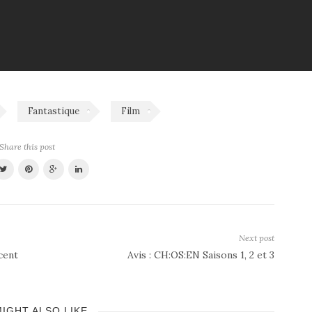
Fantastique
Film
Share this post
Next post
cent
Avis : CH:OS:EN Saisons 1, 2 et 3
IGHT ALSO LIKE