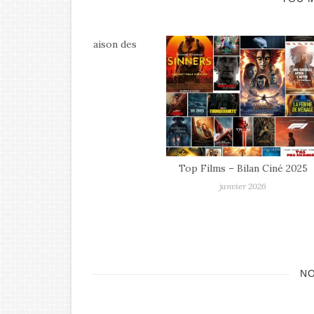
 La Maison des
mmes
 2026
Top Films – Bilan Ciné 2025
Sortie
janvier 2026
N