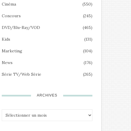
Cinéma
(550)
Concours
(245)
DVD/Blu-Ray/VOD
(465)
Kids
(131)
Marketing
(104)
News
(176)
Série TV/Web Série
(265)
ARCHIVES
Archives