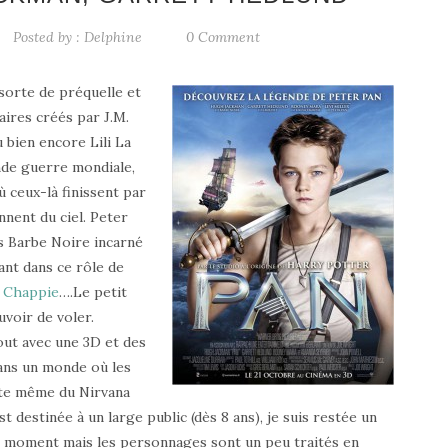
Posted by :
Delphine
0 Comment
 sorte de préquelle et
ires créés par J.M.
 bien encore Lili La
de guerre mondiale,
 ceux-là finissent par
nnent du ciel. Peter
s Barbe Noire incarné
ant dans ce rôle de
s
Chappie
….Le petit
voir de voler.
out avec une 3D et des
dans un monde où les
ante même du Nirvana
t destinée à un large public (dès 8 ans), je suis restée un
le moment mais les personnages sont un peu traités en