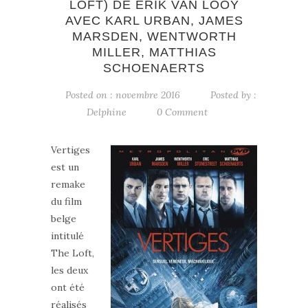
LOFT) DE ERIK VAN LOOY
AVEC KARL URBAN, JAMES
MARSDEN, WENTWORTH
MILLER, MATTHIAS
SCHOENAERTS
Posted on : novembre 2016
Posted by :
Delphine
0 Comment
Vertiges
est un
remake
du film
belge
intitulé
The Loft,
les deux
ont été
réalisés