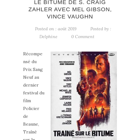
LE BITUME DE S. CRAIG
ZAHLER AVEC MEL GIBSON,
VINCE VAUGHN
Posted on : août 2019
Posted by :
Delphine
0 Comment
Récompe
nsé du
Prix Sang
Neuf au
dernier
festival du
film
Policier
de
Beaune,
Traîné
sur le