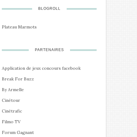
BLOGROLL
Plateau Marmots
PARTENAIRES
voitures de légende, cinéma
Application de jeux concours facebook
et séries TV
Break For Buzz
novembre 2020
By Armelle
Cinétour
Cinéma : Top Films 2019
Cinétrafic
janvier 2020
Filmo TV
Forum Gagnant