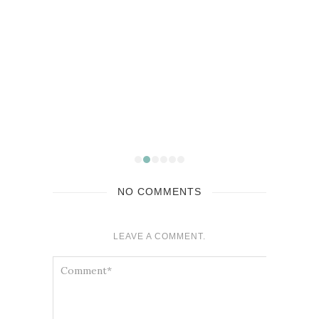
y+
Sorti
Night 
NO COMMENTS
LEAVE A COMMENT.