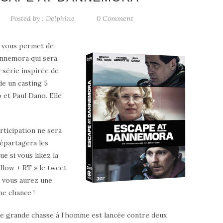
Posted by :
Delphine
0 Comment
m vous permet de
annemora qui sera
-série inspirée de
de un casting 5
 et Paul Dano. Elle
rticipation ne sera
épartagera les
e si vous likez la
llow + RT » le tweet
 vous aurez une
ne chance !
ne grande chasse à l’homme est lancée contre deux