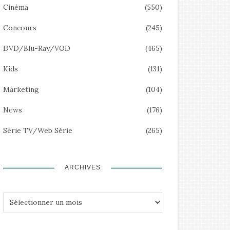
Cinéma
(550)
Concours
(245)
DVD/Blu-Ray/VOD
(465)
Kids
(131)
Marketing
(104)
News
(176)
Série TV/Web Série
(265)
ARCHIVES
Archives