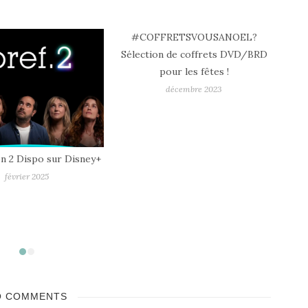
RETSVOUSANOEL?
 de coffrets DVD/BRD
our les fêtes !
décembre 2023
Sortie Vidéo – Knock A The
So
Cabin de M. Night Shyamalan
Coo
avec Jonathan Groff (II), Ben
Vi
Aldridge, Dave Bautista
juillet 2023
O COMMENTS