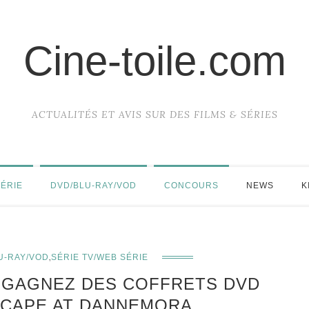
Cine-toile.com
ACTUALITÉS ET AVIS SUR DES FILMS & SÉRIES
SÉRIE
DVD/BLU-RAY/VOD
CONCOURS
NEWS
K
,
U-RAY/VOD
SÉRIE TV/WEB SÉRIE
 GAGNEZ DES COFFRETS DVD
ESCAPE AT DANNEMORA