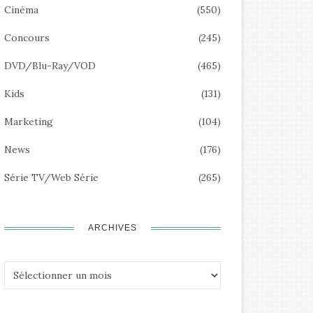
Cinéma
(550)
Concours
(245)
DVD/Blu-Ray/VOD
(465)
Kids
(131)
Marketing
(104)
News
(176)
Série TV/Web Série
(265)
ARCHIVES
Archives