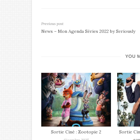
Previous post
News – Mon Agenda Séries 2022 by Seriously
YOU M
 : Zootopie 2
Sortie Ciné : Y-a t-il in flic pour
Sorti
sauver le monde ?
re 2025