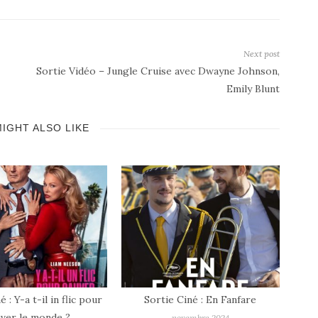
Next post
Sortie Vidéo – Jungle Cruise avec Dwayne Johnson,
Emily Blunt
IGHT ALSO LIKE
#COFFRETSVOUSANOEL?
Sélection de coffrets DVD/BRD
pour les fêtes !
décembre 2023
e Ciné : En Fanfare
So
Ca
novembre 2024