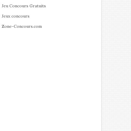
Jeu Concours Gratuits
Jeux concours
Zone-Concours.com
rtie Vidéo – Knock A The
Sortie Vidéo : M3GAN d’Akela
bin de M. Night Shyamalan
Cooper avec Allison Williams,