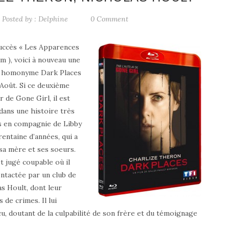
Posted by :
Delphine
0 Comment
succès « Les Apparences
ilm ), voici à nouveau une
n homonyme Dark Places
 Août. Si ce deuxième
r de Gone Girl, il est
dans une histoire très
as en compagnie de Libby
entaine d’années, qui a
 sa mère et ses soeurs.
t jugé coupable où il
ontactée par un club de
s Hoult, dont leur
 de crimes. Il lui
, doutant de la culpabilité de son frère et du témoignage