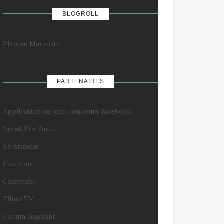
BLOGROLL
Plateau Marmots
PARTENAIRES
Application de jeux concours facebook
Break For Buzz
By Armelle
Cinétour
Cinétrafic
Filmo TV
Forum Gagnant