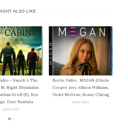
IGHT ALSO LIKE
idéo : M3GAN d’Akela
Sortie Vidéo – Le Torrent d’Anne
Sor
vec Allison Williams,
Le Ny avec José Garcia, André
cGraw, Ronny Chieng
Dussollier, Capucine Valmary
juillet 2023
avril 2023