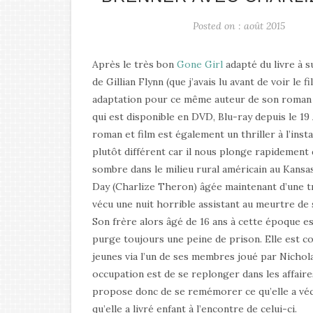
Posted on : août 2015
Après le très bon
Gone Girl
adapté du livre à 
de Gillian Flynn (que j’avais lu avant de voir le f
adaptation pour ce même auteur de son roma
qui est disponible en DVD, Blu-ray depuis le 19
roman et film est également un thriller à l’insta
plutôt différent car il nous plonge rapidement 
sombre dans le milieu rural américain au Kans
Day (Charlize Theron) âgée maintenant d’une tr
vécu une nuit horrible assistant au meurtre de
Son frère alors âgé de 16 ans à cette époque es
purge toujours une peine de prison. Elle est c
jeunes via l’un de ses membres joué par Nichola
occupation est de se replonger dans les affaires
propose donc de se remémorer ce qu’elle a vécu
qu’elle a livré enfant à l’encontre de celui-ci.