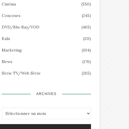
Cinéma
(550)
Concours
(245)
DVD/Blu-Ray/VOD
(465)
Kids
(131)
Marketing
(104)
News
(176)
Série TV/Web Série
(265)
ARCHIVES
Archives