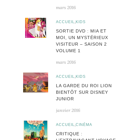
mars 2016
,
ACCUEIL
KIDS
SORTIE DVD : MIA ET
MOI, UN MYSTÉRIEUX
VISITEUR – SAISON 2
VOLUME 1
mars 2016
,
ACCUEIL
KIDS
LA GARDE DU ROI LION
BIENTÔT SUR DISNEY
JUNIOR
janvier 2016
,
ACCUEIL
CINÉMA
CRITIQUE :