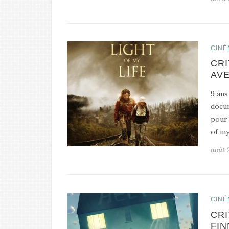
CINÉ
CRI
AVE
9 ans
docum
pour 
of my
août 
CINÉ
CRI
FIN