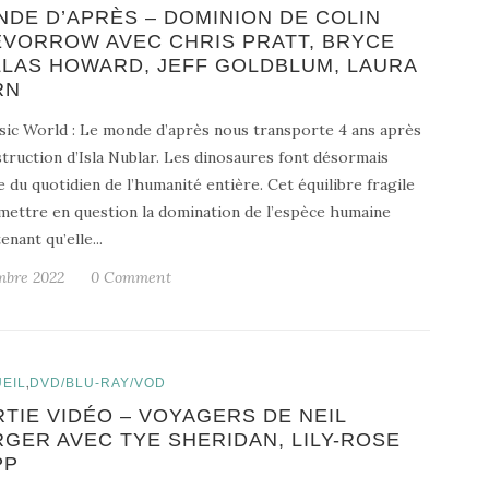
DE D’APRÈS – DOMINION DE COLIN
EVORROW AVEC CHRIS PRATT, BRYCE
LAS HOWARD, JEFF GOLDBLUM, LAURA
RN
sic World : Le monde d’après nous transporte 4 ans après
struction d’Isla Nublar. Les dinosaures font désormais
e du quotidien de l’humanité entière. Cet équilibre fragile
mettre en question la domination de l’espèce humaine
enant qu’elle...
mbre 2022
0 Comment
,
EIL
DVD/BLU-RAY/VOD
TIE VIDÉO – VOYAGERS DE NEIL
GER AVEC TYE SHERIDAN, LILY-ROSE
PP