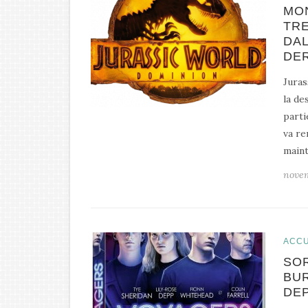
MON
TR
DAL
DE
Juras
la de
parti
va re
maint
nove
ACCU
SOR
BUR
DE