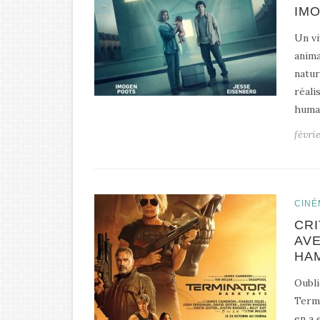
IM
Un vi
anima
natur
réali
humai
févri
CINÉ
CRI
AV
HAM
Oubli
Termi
en a 