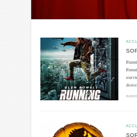
ACCU
SOR
Runni
Runni
survi
doive
nove
ACCU
SOR