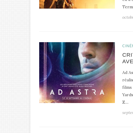
Termi
octob
CINÉ
CRI
AVE
Ad As
réali
films
Yards
Z....
septe