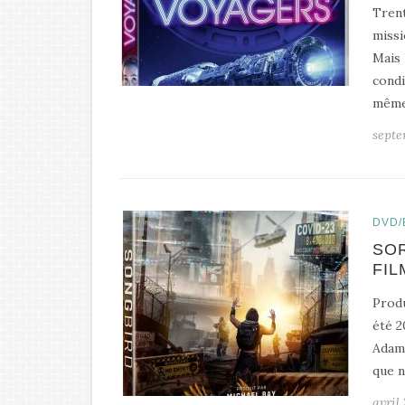
Trent
missi
Mais 
condi
mêmes
septe
DVD/
SOR
FIL
Produ
été 2
Adam 
que n
avril