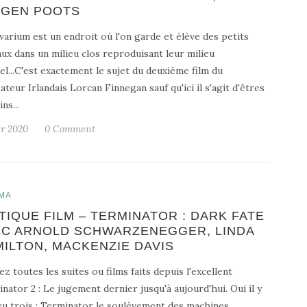
OGEN POOTS
varium est un endroit où l'on garde et élève des petits
ux dans un milieu clos reproduisant leur milieu
el...C'est exactement le sujet du deuxième film du
sateur Irlandais Lorcan Finnegan sauf qu'ici il s'agit d'êtres
ns...
er 2020
0 Comment
MA
TIQUE FILM – TERMINATOR : DARK FATE
EC ARNOLD SCHWARZENEGGER, LINDA
ILTON, MACKENZIE DAVIS
ez toutes les suites ou films faits depuis l'excellent
nator 2 : Le jugement dernier jusqu'à aujourd'hui. Oui il y
eu trois : Terminator le soulèvement des machines,