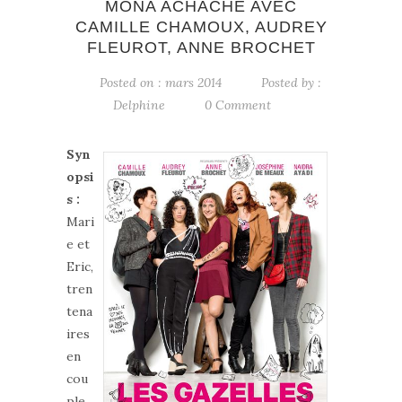
MONA ACHACHE AVEC
CAMILLE CHAMOUX, AUDREY
FLEUROT, ANNE BROCHET
Posted on : mars 2014
Posted by :
Delphine
0 Comment
Syn
opsi
s :
Mari
e et
Eric,
tren
tena
ires
en
cou
ple