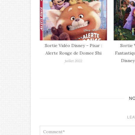
 : Zootopie 2
Sortie Vidéo Disney – Pixar :
Sortie 
Alerte Rouge de Domee Shi
Fantastiq
re 2025
Disney
juillet 2022
N
LEA