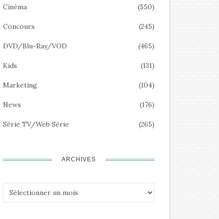
Cinéma
(550)
Concours
(245)
DVD/Blu-Ray/VOD
(465)
Kids
(131)
Marketing
(104)
News
(176)
Série TV/Web Série
(265)
ARCHIVES
Archives