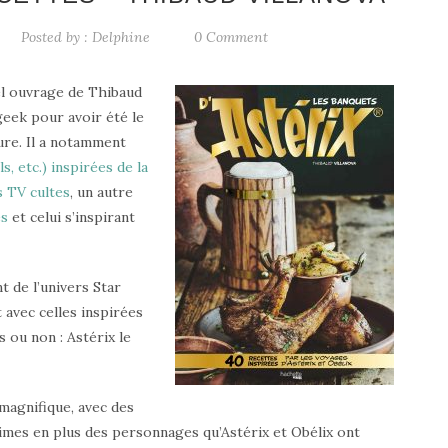
Posted by :
Delphine
0 Comment
el ouvrage de Thibaud
eek pour avoir été le
ure. Il a notamment
s, etc.) inspirées de la
s TV cultes
, un autre
es
et celui s’inspirant
t de l’univers Star
t avec celles inspirées
 ou non : Astérix le
 magnifique, avec des
limes en plus des personnages qu’Astérix et Obélix ont