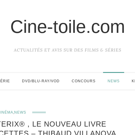
Cine-toile.com
ACTUALITÉS ET AVIS SUR DES FILMS & SÉRIES
SÉRIE
DVD/BLU-RAY/VOD
CONCOURS
NEWS
K
,
INÉMA
NEWS
ERIX® , LE NOUVEAU LIVRE
ETTES – THIBAUD VILLANOVA