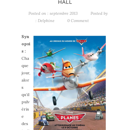
HALL
Posted on : septembre 2013
Posted by
:
Delphine
0 Comment
Syn
opsi
s :
Cha
que
jour,
alor
s
qu’il
pulv
éris
e
des