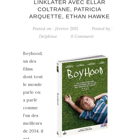
LINKLATER AVEC ELLAR
COLTRANE, PATRICIA
ARQUETTE, ETHAN HAWKE
Posted on : février 2015
Posted by :
Delphine
0 Comment
Boyhood,
un des
films
dont tout
le monde
parle ou
a parlé
comme
l’un des
meilleurs
de 2014, il
est