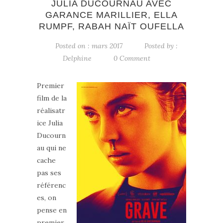
JULIA DUCOURNAU AVEC
GARANCE MARILLIER, ELLA
RUMPF, RABAH NAÏT OUFELLA
Posted on : mars 2017
Posted by :
Delphine
0 Comment
Premier
film de la
réalisatr
ice Julia
Ducourn
au qui ne
cache
pas ses
référenc
es, on
pense en
premier