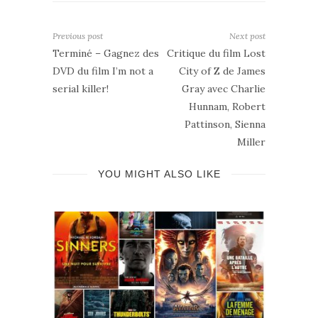
Previous post
Next post
Terminé – Gagnez des
Critique du film Lost
DVD du film I’m not a
City of Z de James
serial killer!
Gray avec Charlie
Hunnam, Robert
Pattinson, Sienna
Miller
YOU MIGHT ALSO LIKE
mmes