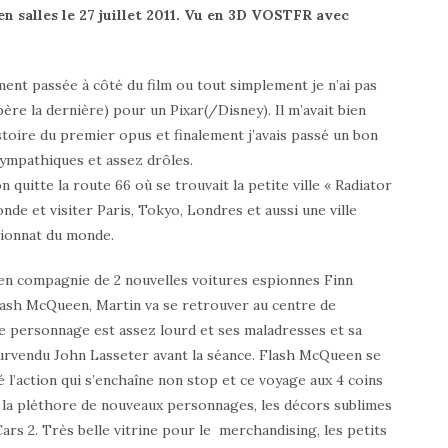
en salles le 27 juillet 2011. Vu en 3D VOSTFR avec
siment passée à côté du film ou tout simplement je n’ai pas
spère la dernière) pour un Pixar(/Disney). Il m’avait bien
stoire du premier opus et finalement j’avais passé un bon
ympathiques et assez drôles.
quitte la route 66 où se trouvait la petite ville « Radiator
de et visiter Paris, Tokyo, Londres et aussi une ville
pionnat du monde.
 en compagnie de 2 nouvelles voitures espionnes Finn
Flash McQueen, Martin va se retrouver au centre de
e personnage est assez lourd et ses maladresses et sa
survendu John Lasseter avant la séance. Flash McQueen se
 l’action qui s’enchaîne non stop et ce voyage aux 4 coins
a pléthore de nouveaux personnages, les décors sublimes
Cars 2. Très belle vitrine pour le merchandising, les petits