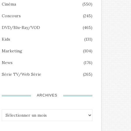
Cinéma
(550)
Concours
(245)
DVD/Blu-Ray/VOD
(465)
Kids
(131)
Marketing
(104)
News
(176)
Série TV/Web Série
(265)
ARCHIVES
Archives