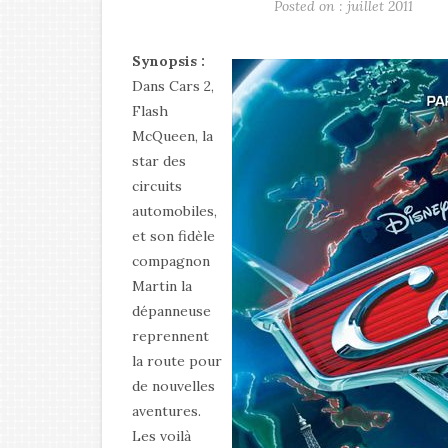
Posted on : juillet 2011
Synopsis :
Dans Cars 2,
Flash
McQueen, la
star des
circuits
automobiles,
et son fidèle
compagnon
Martin la
dépanneuse
reprennent
la route pour
de nouvelles
aventures.
Les voilà