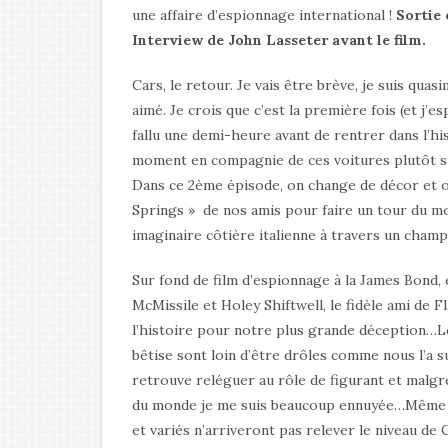
une affaire d’espionnage international !
Sortie 
Interview de John Lasseter avant le film.
Cars, le retour. Je vais être brève, je suis qua
aimé. Je crois que c’est la première fois (et j’e
fallu une demi-heure avant de rentrer dans l’hi
moment en compagnie de ces voitures plutôt s
Dans ce 2ème épisode, on change de décor et on 
Springs » de nos amis pour faire un tour du mon
imaginaire côtière italienne à travers un cham
Sur fond de film d’espionnage à la James Bond,
McMissile et Holey Shiftwell, le fidèle ami de 
l’histoire pour notre plus grande déception…L
bêtise sont loin d’être drôles comme nous l’a 
retrouve reléguer au rôle de figurant et malgré
du monde je me suis beaucoup ennuyée…Même l
et variés n’arriveront pas relever le niveau de 