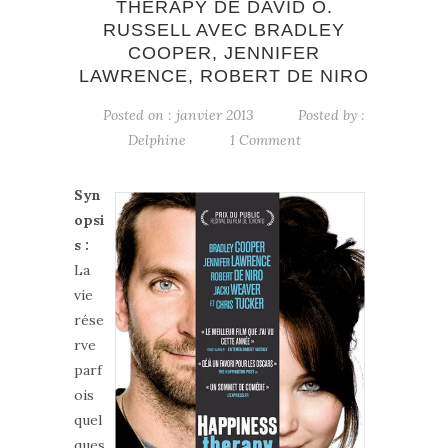
THERAPY DE DAVID O.
RUSSELL AVEC BRADLEY
COOPER, JENNIFER
LAWRENCE, ROBERT DE NIRO
Posted on : janvier 2013
Posted by :
Delphine
1 Comment
Syn
opsi
s :
La
vie
rése
rve
parf
ois
quel
ques