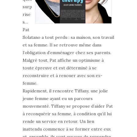
surp
rise
s…
Pat
Solatano a tout perdu : sa maison, son travail
et sa femme. Il se retrouve même dans
l’obligation d’emménager chez ses parents.
Malgré tout, Pat affiche un optimisme à
toute épreuve et est déterminé à se
reconstruire et à renouer avec son ex-
femme.
Rapidement, il rencontre Tiffany, une jolie
jeune femme ayant eu un parcours
mouvementé. Tiffany se propose d’aider Pat
à reconquérir sa femme, à condition qu’il lui
rende un service en retour. Un lien
inattendu commence à se former entre eux
et, ensemble, ils vont essayer de reprendre